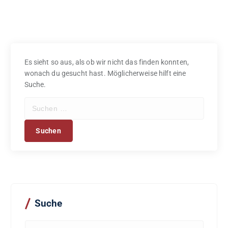
Es sieht so aus, als ob wir nicht das finden konnten,
wonach du gesucht hast. Möglicherweise hilft eine
Suche.
S
u
c
h
e
n
n
a
c
Suche
h
:
S