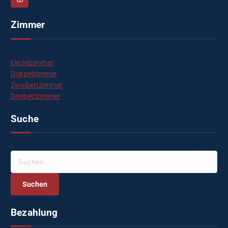
Zimmer
Einzelzimmer
Doppelzimmer
Zweibettzimmer
Dreibettzimmer
Suche
S
u
c
h
e
Bezahlung
n
n