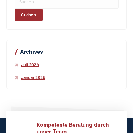
u
c
h
e
n
n
a
c
Archives
h
:
Juli 2026
Januar 2026
Kompetente Beratung durch
unser Team