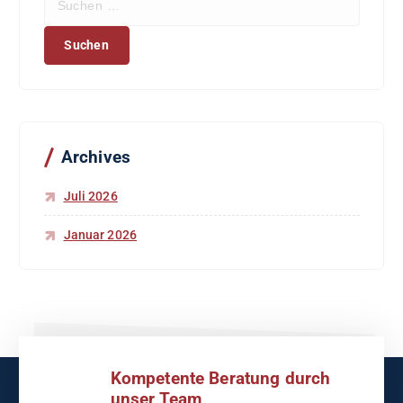
u
c
h
e
n
n
a
c
Archives
h
:
Juli 2026
Januar 2026
Kompetente Beratung durch
unser Team