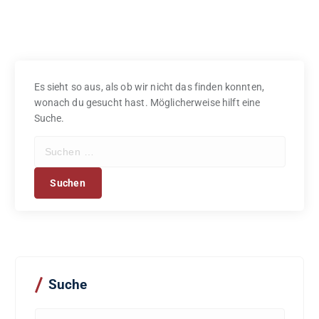
Es sieht so aus, als ob wir nicht das finden konnten,
wonach du gesucht hast. Möglicherweise hilft eine
Suche.
S
u
c
h
e
n
n
a
c
Suche
h
:
S