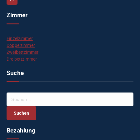
Zimmer
Einzelzimmer
Doppelzimmer
Zweibettzimmer
Dreibettzimmer
Suche
S
u
c
h
e
Bezahlung
n
n