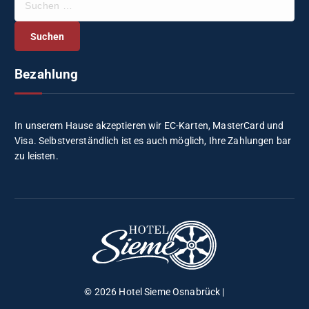
u
c
h
e
Bezahlung
n
n
a
c
In unserem Hause akzeptieren wir EC-Karten, MasterCard und
h
Visa. Selbstverständlich ist es auch möglich, Ihre Zahlungen bar
:
zu leisten.
© 2026 Hotel Sieme Osnabrück |