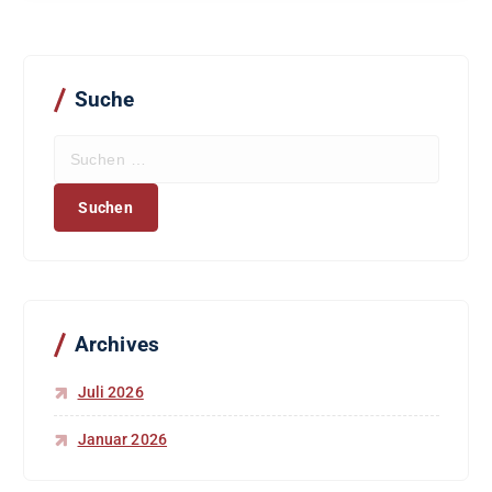
Suche
S
u
c
h
e
n
n
a
c
Archives
h
:
Juli 2026
Januar 2026