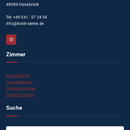
49084 Osnabrück
Tel: +49 541 - 57 24 54
info@hotel-sieme.de
Zimmer
Einzelzimmer
Doppelzimmer
Zweibettzimmer
Dreibettzimmer
Suche
S